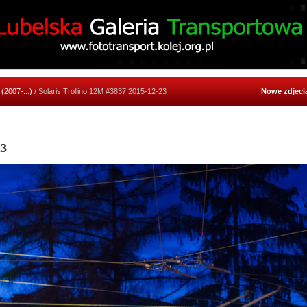
 (2007-...)
/ Solaris Trollino 12M #3837 2015-12-23
Nowe zdjęci
23