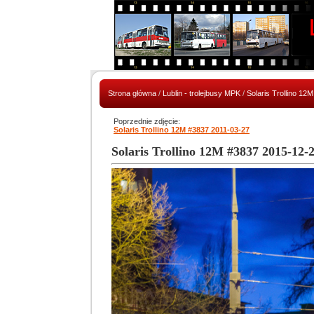
Strona główna
/
Lublin - trolejbusy MPK
/
Solaris Trollino 12M
Poprzednie zdjęcie:
Solaris Trollino 12M #3837 2011-03-27
Solaris Trollino 12M #3837 2015-12-