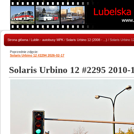
Strona główna
/
Lublin - autobusy MPK
/
Solaris Urbino 12 (2008 - ...)
/ Solaris Urbino 
Poprzednie zdjęcie:
Solaris Urbino 12 #2294 2026-02-17
Solaris Urbino 12 #2295 2010-