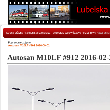
Strona główna
/
Komunikacja miejska - pozostałe województwa
/
Rzeszów
/ Autosan M
Poprzednie zdjęcie:
Autosan M10LF #902 2016-09-02
Autosan M10LF #912 2016-02-