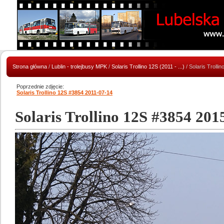
Strona główna
/
Lublin - trolejbusy MPK
/
Solaris Trollino 12S (2011 - ...)
/ Solaris Troll
Poprzednie zdjęcie:
Solaris Trollino 12S #3854 2011-07-14
Solaris Trollino 12S #3854 201