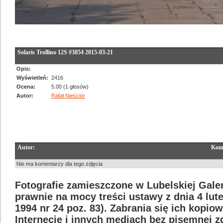
Solaris Trollino 12S #3854 2015-03-21
Opis:
Wyświetleń:
2416
Ocena:
5.00 (1 głosów)
Autor:
Rafał Nieściór
Autor:
Kom
Nie ma komentarzy dla tego zdjęcia
Fotografie zamieszczone w Lubelskiej Galer
prawnie na mocy treści ustawy z dnia 4 lut
1994 nr 24 poz. 83). Zabrania się ich kopi
Internecie i innych mediach bez pisemnej 