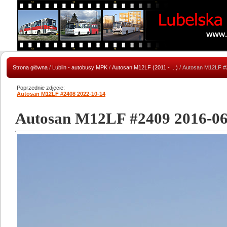
Strona główna
/
Lublin - autobusy MPK
/
Autosan M12LF (2011 - ...)
/ Autosan M12LF #
Poprzednie zdjęcie:
Autosan M12LF #2408 2022-10-14
Autosan M12LF #2409 2016-06