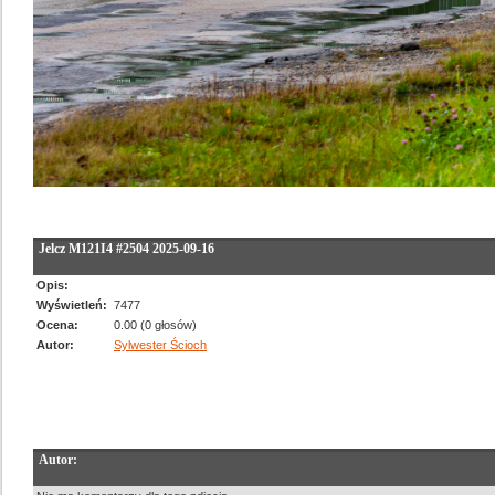
Jelcz M121I4 #2504 2025-09-16
Opis:
Wyświetleń:
7477
Ocena:
0.00 (0 głosów)
Autor:
Sylwester Ścioch
Autor: