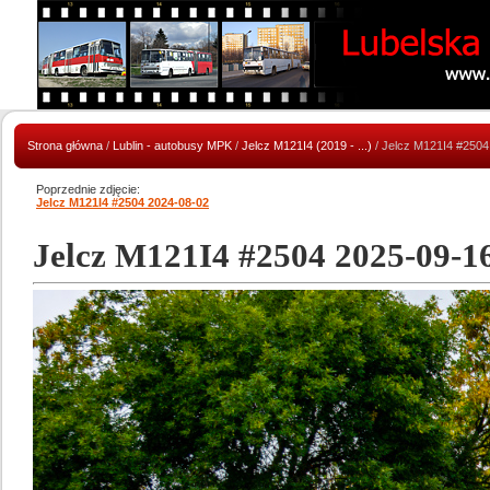
Strona główna
/
Lublin - autobusy MPK
/
Jelcz M121I4 (2019 - ...)
/ Jelcz M121I4 #2504
Poprzednie zdjęcie:
Jelcz M121I4 #2504 2024-08-02
Jelcz M121I4 #2504 2025-09-1