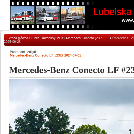
Strona główna
/
Lublin - autobusy MPK
/
Mercedes Conecto (2009 - ....)
/ Mercedes-Be
2025-09-28
Poprzednie zdjęcie:
Mercedes-Benz Conecto LF #2327 2024-07-01
Mercedes-Benz Conecto LF #23