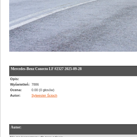
Mercedes-Benz Conecto LF #2327 2025-09-28
Opis:
Wyświetleń:
7886
Ocena:
0.00 (0 głosów)
Autor:
Sylwester Ścioch
Autor: