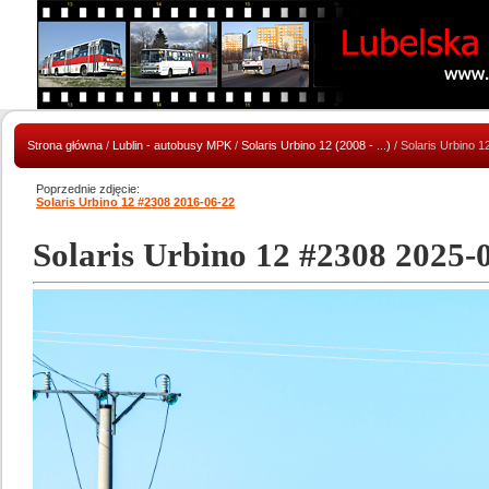
Strona główna
/
Lublin - autobusy MPK
/
Solaris Urbino 12 (2008 - ...)
/ Solaris Urbino 
Poprzednie zdjęcie:
Solaris Urbino 12 #2308 2016-06-22
Solaris Urbino 12 #2308 2025-