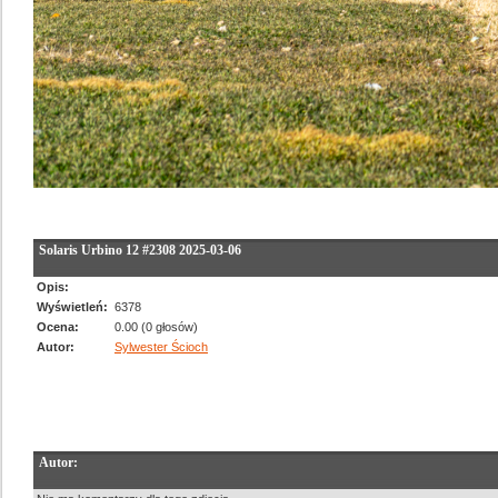
Solaris Urbino 12 #2308 2025-03-06
Opis:
Wyświetleń:
6378
Ocena:
0.00 (0 głosów)
Autor:
Sylwester Ścioch
Autor: