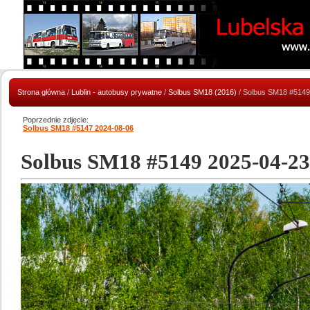
Strona główna
/
Lublin - autobusy prywatne
/
Solbus SM18 (2016)
/ Solbus SM18 #5149
Poprzednie zdjęcie:
Solbus SM18 #5147 2024-08-06
Solbus SM18 #5149 2025-04-23