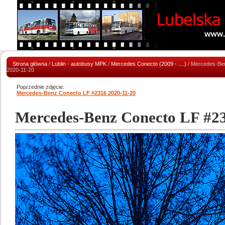
Strona główna
/
Lublin - autobusy MPK
/
Mercedes Conecto (2009 - ....)
/ Mercedes-Be
2020-11-20
Poprzednie zdjęcie:
Mercedes-Benz Conecto LF #2316 2020-11-20
Mercedes-Benz Conecto LF #23