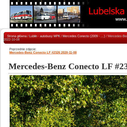
Strona główna
/
Lublin - autobusy MPK
/
Mercedes Conecto (2009 - ....)
/ Mercedes-Be
2022-10-08
Poprzednie zdjęcie:
Mercedes-Benz Conecto LF #2326 2020-11-08
Mercedes-Benz Conecto LF #23