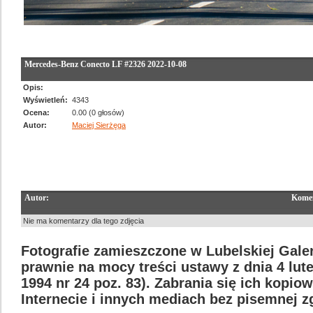
Mercedes-Benz Conecto LF #2326 2022-10-08
Opis:
Wyświetleń:
4343
Ocena:
0.00 (0 głosów)
Autor:
Maciej Sierżęga
Autor:
Komen
Nie ma komentarzy dla tego zdjęcia
Fotografie zamieszczone w Lubelskiej Galer
prawnie na mocy treści ustawy z dnia 4 lut
1994 nr 24 poz. 83). Zabrania się ich kopi
Internecie i innych mediach bez pisemnej 