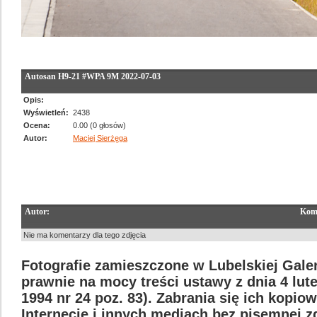
Autosan H9-21 #WPA 9M 2022-07-03
Opis:
Wyświetleń:
2438
Ocena:
0.00 (0 głosów)
Autor:
Maciej Sierżęga
Autor:
Kom
Nie ma komentarzy dla tego zdjęcia
Fotografie zamieszczone w Lubelskiej Galer
prawnie na mocy treści ustawy z dnia 4 lut
1994 nr 24 poz. 83). Zabrania się ich kopi
Internecie i innych mediach bez pisemnej 