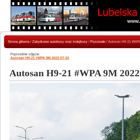
Strona główna
/
Zabytkowe autobusy oraz trolejbusy
/
Pozostałe
/ Autosan H9-21 #WP
Poprzednie zdjęcie:
Autosan H9-21 #WPA 9M 2022-07-03
Autosan H9-21 #WPA 9M 2022