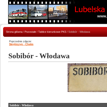
Strona główna
/
Pozostałe
/
Tablice kierunkowe PKS
/ Sobibór - Włodawa
Poprzednie zdjęcie:
Skryhiczyn - Chełm
Sobibór - Włodawa
Sobibór - Włodawa