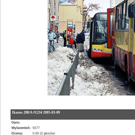
Ikarus 280/A #1234 2005-03-09
Opis:
Wyświetleń:
5577
Ocena:
0.00 (0 głosów)