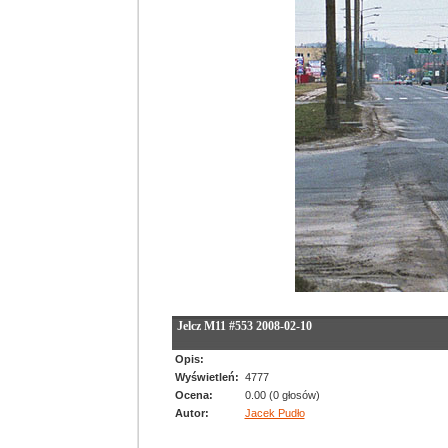
Jelcz M11 #553 2008-02-10
Opis:
Wyświetleń:
4777
Ocena:
0.00 (0 głosów)
Autor:
Jacek Pudło