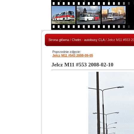
Strona główna
/
Chełm - autobusy CLA
/ Jelcz M11 #553 2
Poprzednie zdjęcie:
Jelcz M11 #543 2008-09-05
Jelcz M11 #553 2008-02-10