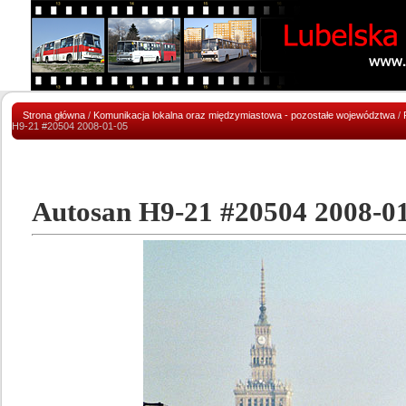
Strona główna
/
Komunikacja lokalna oraz międzymiastowa - pozostałe województwa
/
H9-21 #20504 2008-01-05
Autosan H9-21 #20504 2008-0