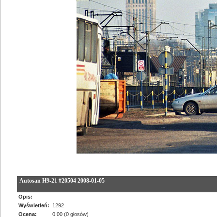
Autosan H9-21 #20504 2008-01-05
Opis:
Wyświetleń:
1292
Ocena:
0.00 (0 głosów)