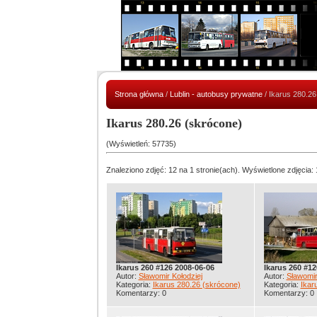
Strona główna
/
Lublin - autobusy prywatne
/ Ikarus 280.26
Ikarus 280.26 (skrócone)
(Wyświetleń: 57735)
Znaleziono zdjęć: 12 na 1 stronie(ach). Wyświetlone zdjęcia: 
Ikarus 260 #126 2008-06-06
Ikarus 260 #12
Autor:
Sławomir Kołodziej
Autor:
Sławomir
Kategoria:
Ikarus 280.26 (skrócone)
Kategoria:
Ikar
Komentarzy: 0
Komentarzy: 0