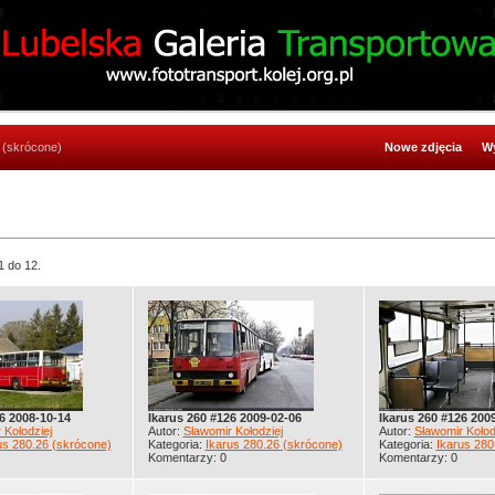
 (skrócone)
Nowe zdjęcia
Wy
1 do 12.
6 2008-10-14
Ikarus 260 #126 2009-02-06
Ikarus 260 #126 200
 Kołodziej
Autor:
Sławomir Kołodziej
Autor:
Sławomir Kołod
us 280.26 (skrócone)
Kategoria:
Ikarus 280.26 (skrócone)
Kategoria:
Ikarus 280
Komentarzy: 0
Komentarzy: 0