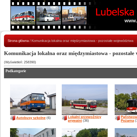
Strona główna
/ Komunikacja lokalna oraz międzymiastowa - pozostałe województwa
Komunikacja lokalna oraz międzymiastowa - pozostałe
(Wyświetleń: 258390)
Podkategorie
Lokalni przewoźnicy
Państwow
Autobusy szkolne
(6)
prywatni
(36)
Pożarna
(