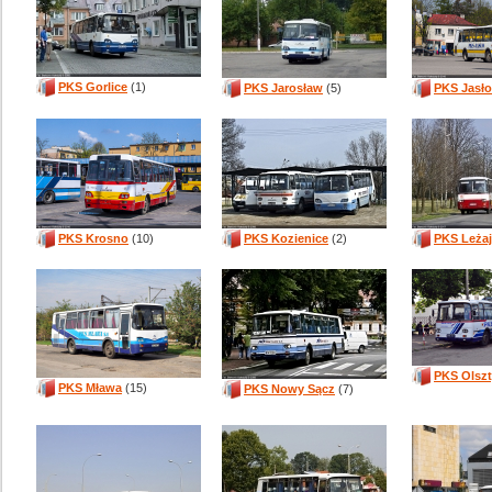
PKS Gorlice
(1)
PKS Jarosław
(5)
PKS Jasło
PKS Krosno
(10)
PKS Kozienice
(2)
PKS Leża
PKS Olsz
PKS Mława
(15)
PKS Nowy Sącz
(7)