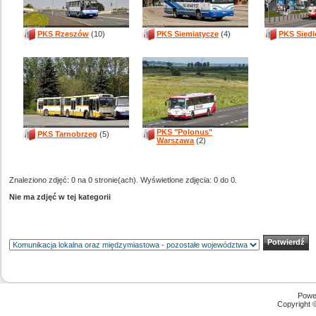
PKS Rzeszów
(10)
PKS Siemiatycze
(4)
PKS Siedl
PKS "Polonus"
PKS Tarnobrzeg
(5)
Warszawa
(2)
Znaleziono zdjęć: 0 na 0 stronie(ach). Wyświetlone zdjęcia: 0 do 0.
Nie ma zdjęć w tej kategorii
Powe
Copyright