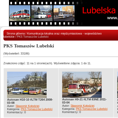
Strona główna
/
Komunikacja lokalna oraz międzymiastowa - województwo
lubelskie
/ PKS Tomaszów Lubelski
PKS Tomaszów Lubelski
(Wyświetleń: 33186)
Znaleziono zdjęć: 11 na 1 stronie(ach). Wyświetlone zdjęcia: 1 do 11.
Autosan H9-21 #LTM 83NE 2011-
Autosan H10-10 #LTM T264 2008-
03-04
03-08
Autor:
Sławomir Kołodziej
Autor:
Sławomir Kołodziej
Kategoria:
PKS Tomaszów Lubelski
Kategoria:
PKS Tomaszów Lubelski
Komentarzy: 0
Komentarzy: 0