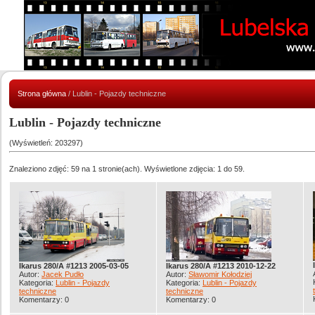
Strona główna
/ Lublin - Pojazdy techniczne
Lublin - Pojazdy techniczne
(Wyświetleń: 203297)
Znaleziono zdjęć: 59 na 1 stronie(ach). Wyświetlone zdjęcia: 1 do 59.
Ikarus 280/A #1213 2005-03-05
Ikarus 280/A #1213 2010-12-22
Autor:
Jacek Pudło
Autor:
Sławomir Kołodziej
Kategoria:
Lublin - Pojazdy
Kategoria:
Lublin - Pojazdy
techniczne
techniczne
Komentarzy: 0
Komentarzy: 0