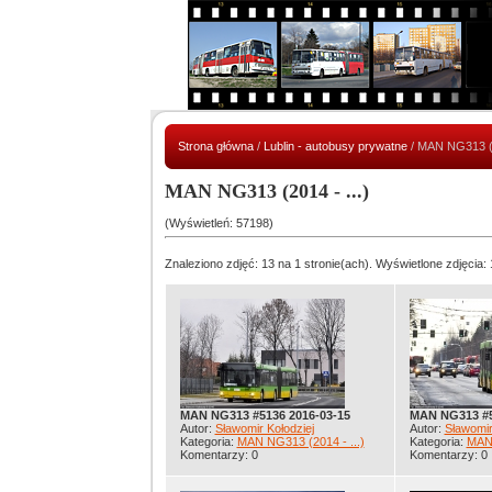
Strona główna
/
Lublin - autobusy prywatne
/ MAN NG313 (2
MAN NG313 (2014 - ...)
(Wyświetleń: 57198)
Znaleziono zdjęć: 13 na 1 stronie(ach). Wyświetlone zdjęcia: 
MAN NG313 #5136 2016-03-15
MAN NG313 #5
Autor:
Sławomir Kołodziej
Autor:
Sławomir
Kategoria:
MAN NG313 (2014 - ...)
Kategoria:
MAN 
Komentarzy: 0
Komentarzy: 0