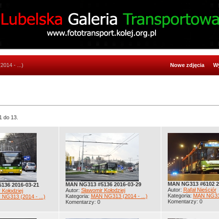
014 - ...)
Nowe zdjęcia
Wy
1 do 13.
MAN NG313 #6102 2
MAN NG313 #5136 2016-03-29
136 2016-03-21
Autor:
Rafał Nieściór
Autor:
Sławomir Kołodziej
 Kołodziej
Kategoria:
MAN NG313 
Kategoria:
MAN NG313 (2014 - ...)
NG313 (2014 - ...)
Komentarzy: 0
Komentarzy: 0