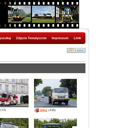
szukaj
Zdjęcia Tematycznie
Impressum
Linki
(13)
Jelcz
(438)