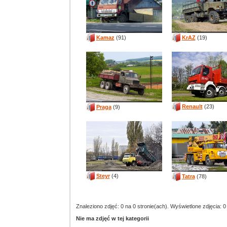
Kamaz
(91)
KrAZ
(19)
Renault
(23)
Praga
(9)
Steyr
(4)
Tatra
(78)
Znaleziono zdjęć: 0 na 0 stronie(ach). Wyświetlone zdjęcia: 0
Nie ma zdjęć w tej kategorii