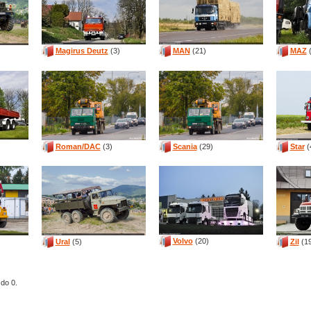
Magirus Deutz
(3)
MAN
(21)
MAZ
(
Roman/DAC
(3)
Scania
(29)
Star
(
Volvo
(20)
Ural
(5)
Zil
(19
 do 0.