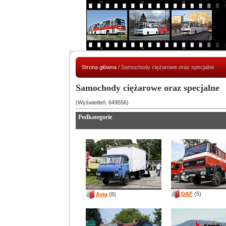
Strona główna
/ Samochody ciężarowe oraz specjalne
Samochody ciężarowe oraz specjalne
(Wyświetleń: 649556)
Podkategorie
DAF
(5)
Avia
(8)