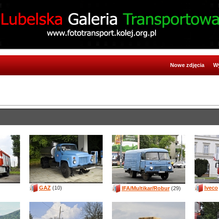
Nowe zdjęcia
Wy
GAZ
(10)
Iveco
IFA/Multikar/Robur
(29)