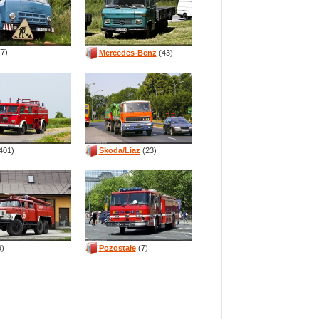
7)
Mercedes-Benz
(43)
401)
Skoda/Liaz
(23)
)
Pozostałe
(7)