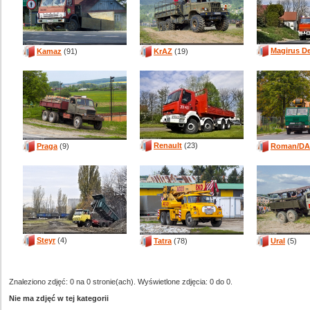
Magirus D
Kamaz
(91)
KrAZ
(19)
Renault
(23)
Praga
(9)
Roman/D
Steyr
(4)
Tatra
(78)
Ural
(5)
Znaleziono zdjęć: 0 na 0 stronie(ach). Wyświetlone zdjęcia: 0 do 0.
Nie ma zdjęć w tej kategorii