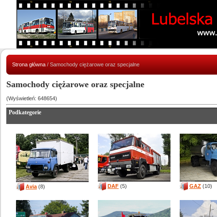
Strona główna
/ Samochody ciężarowe oraz specjalne
Samochody ciężarowe oraz specjalne
(Wyświetleń: 648654)
Podkategorie
DAF
(5)
GAZ
(10)
Avia
(8)