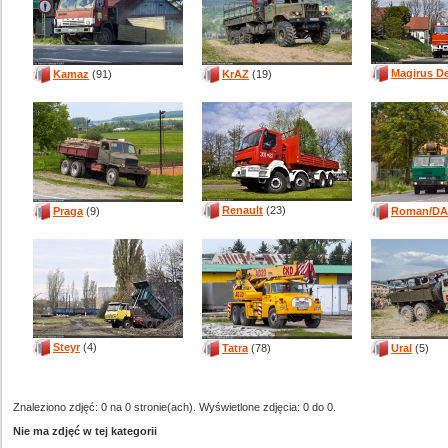
Magirus D
Kamaz
(91)
KrAZ
(19)
Renault
(23)
Praga
(9)
Roman/D
Steyr
(4)
Tatra
(78)
Ural
(5)
Znaleziono zdjęć: 0 na 0 stronie(ach). Wyświetlone zdjęcia: 0 do 0.
Nie ma zdjęć w tej kategorii