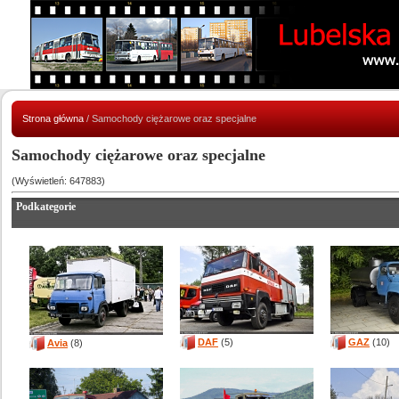
Strona główna
/ Samochody ciężarowe oraz specjalne
Samochody ciężarowe oraz specjalne
(Wyświetleń: 647883)
Podkategorie
DAF
(5)
GAZ
(10)
Avia
(8)