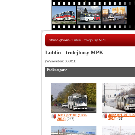
Strona główna
/ Lublin - trolejbusy MPK
Lublin - trolejbusy MPK
(Wyświetleń: 306011)
Podkategorie
Jelcz pr110T (199
Jelcz pr110E (1988-
2014)
(31)
2014)
(247)