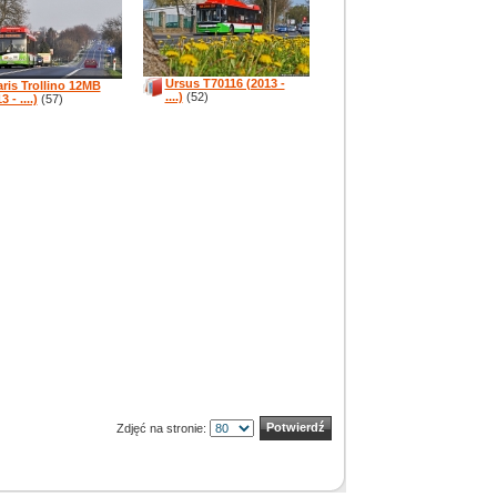
Ursus T70116 (2013 -
aris Trollino 12MB
....)
(52)
3 - ....)
(57)
Zdjęć na stronie: