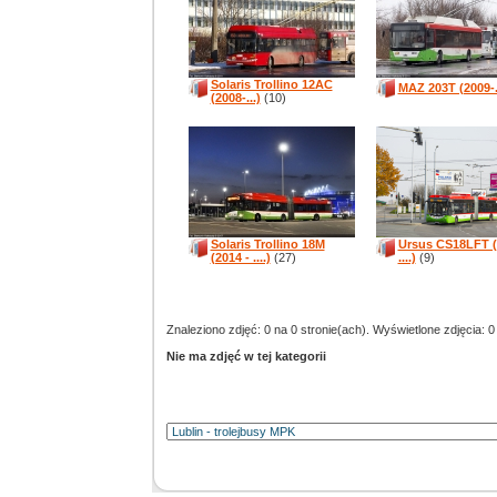
Solaris Trollino 12AC
MAZ 203T (2009-..
(2008-...)
(10)
Solaris Trollino 18M
Ursus CS18LFT (
(2014 - ....)
(27)
....)
(9)
Znaleziono zdjęć: 0 na 0 stronie(ach). Wyświetlone zdjęcia: 0
Nie ma zdjęć w tej kategorii