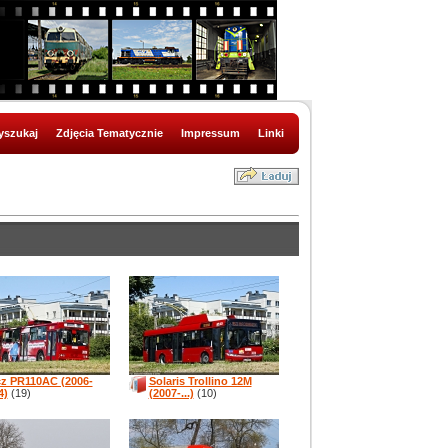
szukaj
Zdjęcia Tematycznie
Impressum
Linki
cz PR110AC (2006-
Solaris Trollino 12M
4)
(19)
(2007-...)
(10)