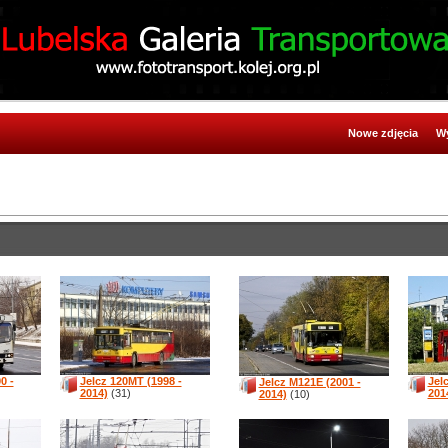
Nowe zdjęcia
Wy
0 -
Jelcz 120MT (1998 -
Jel
Jelcz M121E (2001 -
2014)
(31)
201
2014)
(10)