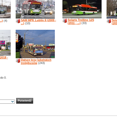
Solaris Trollino 12S
SAM MPK Lublin II (2009 -
Sol
.)
(4)
(2011 - ...)
(33)
...)
(10)
(201
2018 -
Dalsze losy lubelskich
trolejbusów
(243)
 do 0.