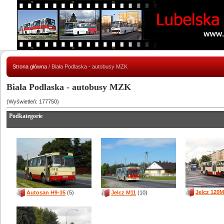
Strona główna
/ Biała Podlaska - autobusy MZK
Biała Podlaska - autobusy MZK
(Wyświetleń: 177750)
Podkategorie
Jelcz 120M
Autosan H9-35
(5)
Jelcz M11
(10)