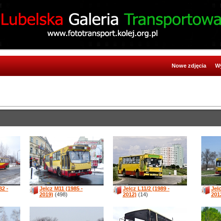
Nowe zdjęcia
Wy
82 -
Jelcz M11 (1985 -
Jelcz L11/2 (1989 -
Jel
2019)
(498)
2012)
(14)
201