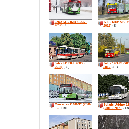
Jelcz M121MB (1995 -
Jelcz M181MB (1
2017)
(18)
2012)
(8)
Jelcz M181M (2000 -
Jelcz 120M/3 (200
2018)
(30)
2019)
(51)
Mercedes O405N2 (2005
Solaris Urbino 
- ...)
(45)
(2006 - 2009)
(13)