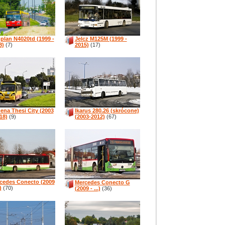
plan N4020td (1999 -
Jelcz M125M (1999 -
8)
(7)
2015)
(17)
ena Thesi City (2003
Ikarus 280.26 (skrócone)
18)
(9)
(2003-2012)
(67)
cedes Conecto (2009
Mercedes Conecto G
)
(70)
(2009 - ...)
(36)