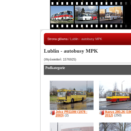
Strona główna
/ Lublin - autobusy MPK
Lublin - autobusy MPK
(Wyświetleń: 1576925)
Podkategorie
Jelcz PR110M (1978 -
Ikarus 280.26 (19
2003)
(2)
2012)
(250)