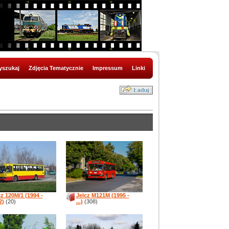
szukaj
Zdjęcia Tematycznie
Impressum
Linki
cz 120M/1 (1994 -
Jelcz M121M (1995 -
2)
(20)
...)
(308)