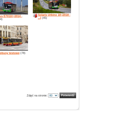
Solaris Urbino 18 (2018 -
us E70110 (2014 -
...)
(45)
4)
obusy testowe
(78)
Zdjęć na stronie: