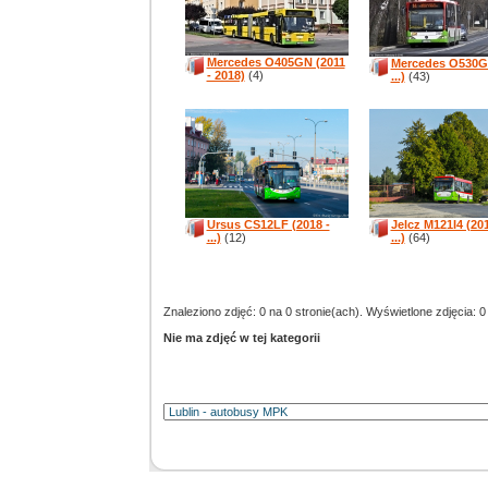
Mercedes O405GN (2011
Mercedes O530G 
- 2018)
(4)
...)
(43)
Ursus CS12LF (2018 -
Jelcz M121I4 (201
...)
(12)
...)
(64)
Znaleziono zdjęć: 0 na 0 stronie(ach). Wyświetlone zdjęcia: 0
Nie ma zdjęć w tej kategorii