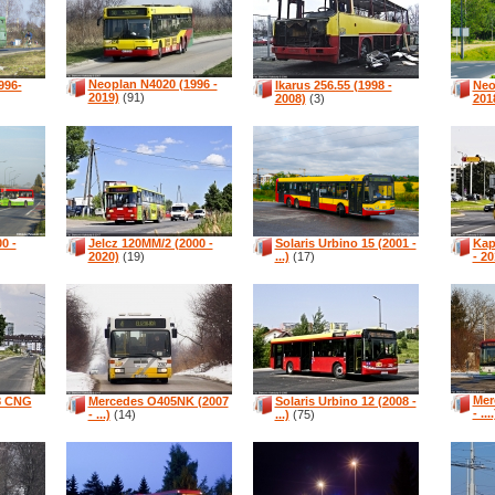
Neoplan N4020 (1996 -
996-
Ikarus 256.55 (1998 -
Neo
2019)
(91)
2008)
(3)
201
0 -
Jelcz 120MM/2 (2000 -
Solaris Urbino 15 (2001 -
Kap
2020)
(19)
...)
(17)
- 20
Mer
18 CNG
Mercedes O405NK (2007
Solaris Urbino 12 (2008 -
- ....
- ...)
(14)
...)
(75)