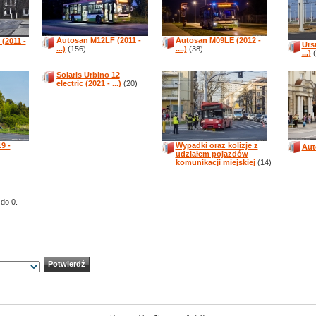
Autosan M12LF (2011 -
Autosan M09LE (2012 -
(2011 -
Urs
...)
(156)
....)
(38)
...)
(
Solaris Urbino 12
electric (2021 - ...)
(20)
9 -
Wypadki oraz kolizje z
Aut
udziałem pojazdów
komunikacji miejskiej
(14)
 do 0.